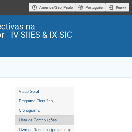
America/Sao_Paulo
Português
Entrar
ctivas na
 - IV SIIES & IX SIC
Event
Visão Geral
menu
Programa Científico
Cronograma
Lista de Contribuições
Livro de Resumos (provisorio)