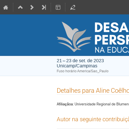
21 – 23 de set. de 2023
Unicamp/Campinas
Fuso horário America/Sao_Paulo
Detalhes para Aline Coêlh
Afiliaçãoa:
Universidade Regional de Blume
Autor na seguinte contribuiç