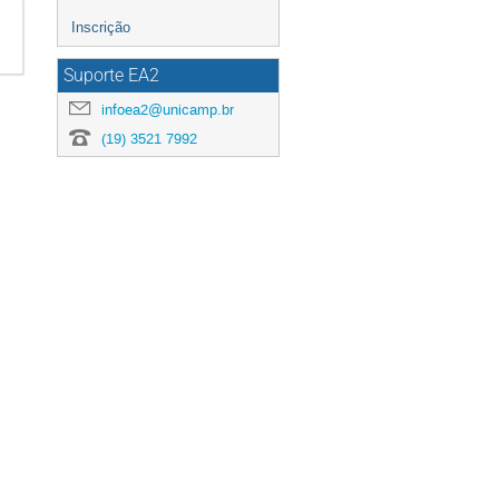
Inscrição
Suporte EA2
infoea2@unicamp.br
(19) 3521 7992