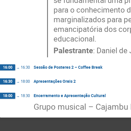
se fundamental uma prá
para o conhecimento d
marginalizados para p
emancipatória dos cor
educacional.
Palestrante
:
Daniel de
Sessão de Posteres 2 – Coffee Break
16:00
→
16:30
Apresentações Orais 2
16:30
→
18:00
Encerramento e Apresentação Cultural
18:00
→
18:30
Grupo musical – Cajambu