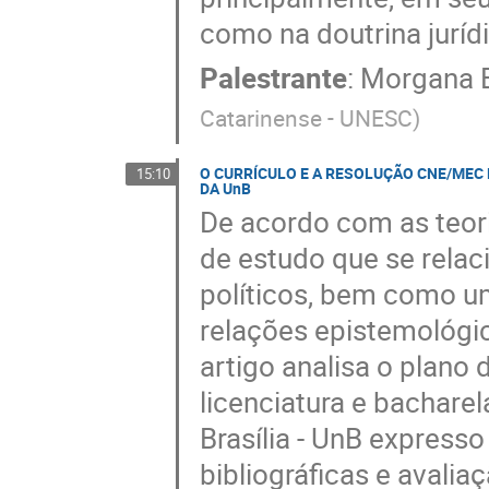
como na doutrina jurídi
Palestrante
:
Morgana 
Catarinense - UNESC
)
O CURRÍCULO E A RESOLUÇÃO CNE/MEC 
15:10
DA UnB
De acordo com as teor
de estudo que se relac
políticos, bem como u
relações epistemológic
artigo analisa o plano
licenciatura e bachare
Brasília - UnB expresso
bibliográficas e avalia