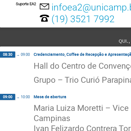
Suporte EA2
infoea2@unicamp.
(19) 3521 7992
qui.
Credenciamento, Coffee de Recepção e Apresentaçã
08:30
→
09:00
Hall do Centro de Conven
Grupo – Trio Curió Parapin
Mesa de abertura
09:00
→
10:00
Maria Luiza Moretti – Vice
Campinas
Ivan Felizardo Contrera To