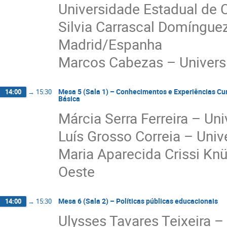
Universidade Estadual de
Silvia Carrascal Domíngue
Madrid/Espanha
Marcos Cabezas – Univer
Mesa 5 (Sala 1) – Conhecimentos e Experiências Cur
14:00
→
15:30
Básica
Márcia Serra Ferreira – Un
Luís Grosso Correia – Uni
Maria Aparecida Crissi Kn
Oeste
Mesa 6 (Sala 2) – Políticas públicas educacionais
14:00
→
15:30
Ulysses Tavares Teixeira –