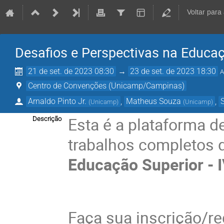
Voltar para
Desafios e Perspectivas na Educaçã
21 de set. de 2023 08:30
→
23 de set. de 2023 18:30
A
Centro de Convenções (Unicamp/Campinas)
Arnaldo Pinto Jr.
,
Matheus Souza
,
(
Unicamp
)
(
Unicamp
)
Esta é a plataforma d
Descrição
trabalhos completos 
Educação Superior - I
Faça sua inscrição/reg