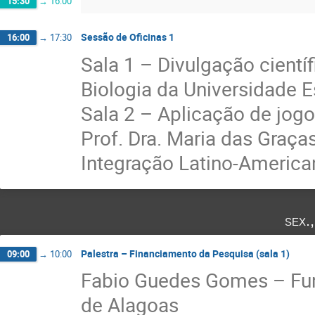
15:30
→
16:00
Sessão de Oficinas 1
16:00
→
17:30
Sala 1 – Divulgação cientí
Biologia da Universidade 
Sala 2 – Aplicação de jog
Prof. Dra. Maria das Graça
Integração Latino-America
sex.
Palestra – Financiamento da Pesquisa (sala 1)
09:00
→
10:00
Fabio Guedes Gomes – Fu
de Alagoas