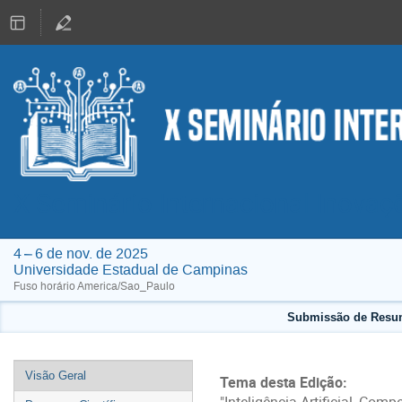
X Seminário Internacional Inovaç
4 – 6 de nov. de 2025
Universidade Estadual de Campinas
Fuso horário America/Sao_Paulo
Submissão de Resum
Event
Visão Geral
Tema desta Edição:
menu