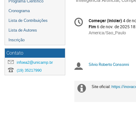
"Inteligência Artificial, Com
Programa Científico
Cronograma
Conference
Começar (Iniciar)
4 de n
Data/hora
Lista de Contribuições
information
Fim
6 de nov. de 2025 18
Lista de Autores
All
America/Sao_Paulo
times
Inscrição
are
in
Contato
America/Sao_Paulo
infoea2@unicamp.br
Silvio Roberto Consonni
Presidentes
(19) 35217990
(Chairs)
Site oficial:
https://inova
Informação
extra