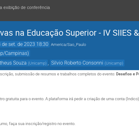
 a exibição de conferência
vas na Educação Superior - IV SIIES &
 de set. de 2023 18:30
America/Sao_Paulo
mp/Campinas)
theus Souza
,
Silvio Roberto Consonni
(
Unicamp
)
(
Unicamp
)
inscrição, submissão de resumos e trabalhos completos do evento:
Desafios e P
ro gratuita para o evento. A plataforma irá pedir a criação de uma conta (Indico
mo, faça sua inscrição/registro no evento.