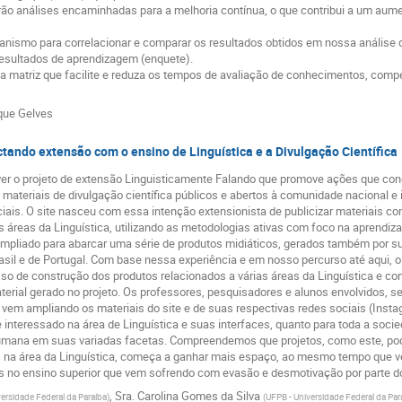
irão análises encaminhadas para a melhoria contínua, o que contribui a um aum
nismo para correlacionar e comparar os resultados obtidos em nossa análise 
resultados de aprendizagem (enquete).
matriz que facilite e reduza os tempos de avaliação de conhecimentos, compet
que Gelves
ando extensão com o ensino de Linguística e a Divulgação Científica
er o projeto de extensão Linguisticamente Falando que promove ações que conec
materiais de divulgação científica públicos e abertos à comunidade nacional e i
iais. O site nasceu com essa intenção extensionista de publicizar materiais co
áreas da Linguística, utilizando as metodologias ativas com foco na aprendiza
 ampliado para abarcar uma série de produtos midiáticos, gerados também por su
sil e de Portugal. Com base nessa experiência e em nosso percurso até aqui, o 
so de construção dos produtos relacionados a várias áreas da Linguística e co
aterial gerado no projeto. Os professores, pesquisadores e alunos envolvidos, s
s, vem ampliando os materiais do site e de suas respectivas redes sociais (Ins
e interessado na área de Linguística e suas interfaces, quanto para toda a so
mana em suas variadas facetas. Compreendemos que projetos, como este, podem
os na área da Linguística, começa a ganhar mais espaço, ao mesmo tempo que v
s no ensino superior que vem sofrendo com evasão e desmotivação por parte d
,
Sra.
Carolina Gomes da Silva
ersidade Federal da Paraíba
)
(
UFPB - Universidade Federal da Par