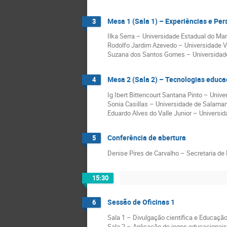
Mesa 1 (Sala 1) – Experiências e Pe
3
Ilka Serra – Universidade Estadual do Ma
Rodolfo Jardim Azevedo – Universidade Vi
Suzana dos Santos Gomes – Universidade 
Mesa 2 (Sala 2) – Tecnologias educac
4
Ig Ibert Bittencourt Santana Pinto – Univ
Sonia Casillas – Universidade de Salam
Eduardo Alves do Valle Junior – Univers
Conferência de abertura
5
Denise Pires de Carvalho – Secretaria d
15:30
Sessão de Oficinas 1
6
Sala 1 – Divulgação científica e Educação
Sala 2 – Aplicação de jogos educacionais