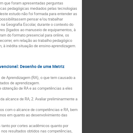
, em que foram apresentadas perguntas
áticas pedagógicas mediados pelas tecnologias
deste estudo não foi formada para entender as
possibilitassem pensar e/ou trabalhar
a Geografia Escolar, durante o contexto do
ores (ligados ao manuseio de equipamentos, à
am do formato presencial para online, os
correr, em relação ao trabalho pedagógico
im, à inédita situação de ensino-aprendizagem.
vencional: Desenho de uma Matriz
 de Aprendizagem (RA), o que tem causado a
ltados de aprendizagem.
e obtenção de RA e as competências a eles
da alcance de RA; 2. Avaliar preliminarmente a
ntos com o alcance de competências e RA, bem
alunos em quanto ao desenvolvimiento das
 tanto por cortes acadêmicos quanto por
se nos resultados obtidos nas competências,