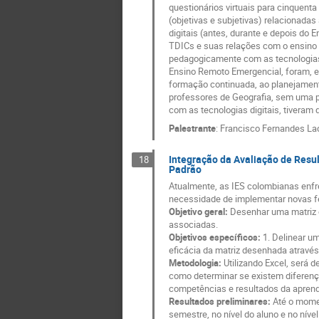
questionários virtuais para cinquen
(objetivas e subjetivas) relacionada
digitais (antes, durante e depois do
TDICs e suas relações com o ensino d
pedagogicamente com as tecnologias 
Ensino Remoto Emergencial, foram, es
formação continuada, ao planejament
professores de Geografia, sem uma p
com as tecnologias digitais, tiveram 
Palestrante
:
Francisco Fernandes La
Integração da Avaliação de Res
18
Padrão
Atualmente, as IES colombianas enf
necessidade de implementar novas fe
Objetivo geral:
Desenhar uma matriz c
associadas.
Objetivos específicos:
1. Delinear um
eficácia da matriz desenhada atravé
Metodologia:
Utilizando Excel, será
como determinar se existem diferença
competências e resultados da apren
Resultados preliminares:
Até o momen
semestre, no nível do aluno e no nív