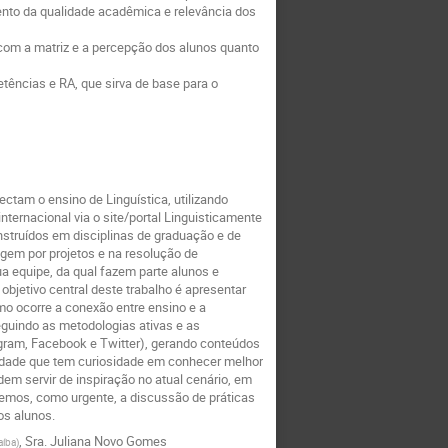
ento da qualidade acadêmica e relevância dos
com a matriz e a percepção dos alunos quanto
ências e RA, que sirva de base para o
tam o ensino de Linguística, utilizando
nternacional via o site/portal Linguisticamente
nstruídos em disciplinas de graduação e de
gem por projetos e na resolução de
a equipe, da qual fazem parte alunos e
objetivo central deste trabalho é apresentar
mo ocorre a conexão entre ensino e a
eguindo as metodologias ativas e as
tagram, Facebook e Twitter), gerando conteúdos
ciedade que tem curiosidade em conhecer melhor
 servir de inspiração no atual cenário, em
emos, como urgente, a discussão de práticas
os alunos.
,
Sra.
Juliana Novo Gomes
aíba
)