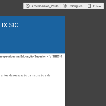
America/Sao_Paulo
Português
Entrar
 IX SIC
erspectivas na Educação Superior - IV SIIES &
) antes da realização da inscrição e da