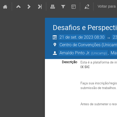
Voltar para
Desafios e Perspecti
21 de set. de 2023 08:30
→
23
Centro de Convenções (Unica
Arnaldo Pinto Jr.
,
Ma
(
Unicamp
)
Esta é a plataforma de 
Descrição
IX SIC
Faça sua inscrição/regist
submissão de trabalhos.
Antes de submeter o resu