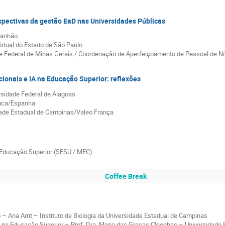
rspectivas da gestão EaD nas Universidades Públicas
ranhão
rtual do Estado de São Paulo
Federal de Minas Gerais / Coordenação de Aperfeiçoamento de Pessoal de Nív
ionais e IA na Educação Superior: reflexões
ersidade Federal de Alagoas
anca/Espanha
idade Estadual de Campinas/Valeo França
e Educação Superior (SESU / MEC)
Coffee Break
 – Ana Arnt – Instituto de Biologia da Universidade Estadual de Campinas
 na Educação Superior – Prof. Dra. Maria das Graças Cleophas – Universidade 