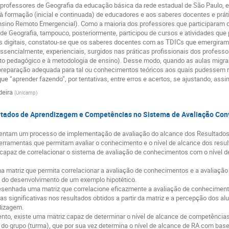
ta professores de Geografia da educação básica da rede estadual de São Paulo
s à formação (inicial e continuada) de educadores e aos saberes docentes e pr
 Ensino Remoto Emergencial). Como a maioria dos professores que participaram 
e Geografia, tampouco, posteriormente, participou de cursos e atividades que 
digitais, constatou-se que os saberes docentes com as TDICs que emergiram n
sencialmente, experienciais, surgidos nas práticas profissionais dos profess
o pedagógico e à metodologia de ensino). Desse modo, quando as aulas migrar
reparação adequada para tal ou conhecimentos teóricos aos quais pudessem re
que “aprender fazendo”, por tentativas, entre erros e acertos, se ajustando, ass
deira
(
Unicamp
)
ultados de Aprendizagem e Competências no Sistema de Avaliação Con
rentam um processo de implementação de avaliação do alcance dos Resultados
rramentas que permitam avaliar o conhecimento e o nível de alcance dos resu
apaz de correlacionar o sistema de avaliação de conhecimentos com o nível d
a matriz que permita correlacionar a avaliação de conhecimentos e a avaliação 
s do desenvolvimento de um exemplo hipotético.
 desenhada uma matriz que correlacione eficazmente a avaliação de conhecime
s significativas nos resultados obtidos a partir da matriz e a percepção dos 
dizagem.
to, existe uma matriz capaz de determinar o nível de alcance de competências
el do grupo (turma), que por sua vez determina o nível de alcance de RA com ba