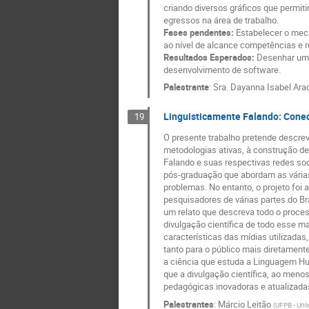
criando diversos gráficos que permit
egressos na área de trabalho.
Fases pendentes:
Estabelecer o meca
ao nível de alcance competências e 
Resultados Esperados:
Desenhar uma 
desenvolvimento de software.
Palestrante
:
Sra.
Dayanna Isabel Ara
Linguisticamente Falando: Conect
19
O presente trabalho pretende descrev
metodologias ativas, à construção de 
Falando e suas respectivas redes soc
pós-graduação que abordam as várias 
problemas. No entanto, o projeto foi
pesquisadores de várias partes do Bra
um relato que descreva todo o proces
divulgação científica de todo esse m
características das mídias utilizada
tanto para o público mais diretament
a ciência que estuda a Linguagem Hu
que a divulgação científica, ao men
pedagógicas inovadoras e atualizada
Palestrantes
:
Márcio Leitão
(
UFPB - Univ