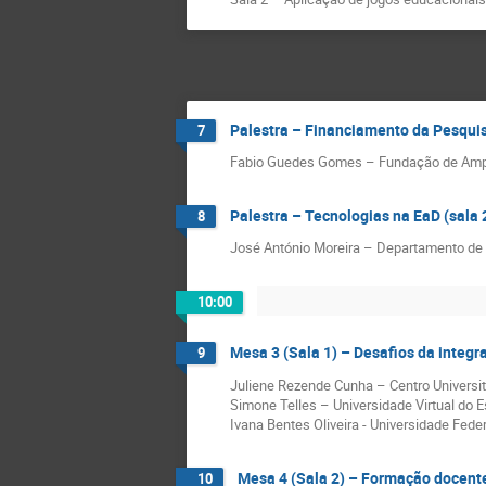
Palestra – Financiamento da Pesquis
7
Fabio Guedes Gomes – Fundação de Ampa
Palestra – Tecnologias na EaD (sala 
8
José António Moreira – Departamento de 
10:00
Mesa 3 (Sala 1) – Desafios da integ
9
Juliene Rezende Cunha – Centro Universit
Simone Telles – Universidade Virtual do 
Ivana Bentes Oliveira - Universidade Feder
Mesa 4 (Sala 2) – Formação docente
10