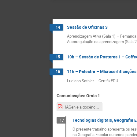
Sessão de Oficinas 3
14
Aprendizagem Ativa (Sala 1) – Fernanda
Autorregulação da aprendizagem (Sala 2
10h – Sessão de Posteres 1 – Coffe
15
11h – Palestra – Microcerfiticaçõ
16
Luciano Sathler – CertifikEDU
Comunicações Orais 1
IAGen e a docência.pdf
Tecnologias digitais, Geografia 
17
O presente trabalho apresenta os res
na Geografia Escolar durantes pandem