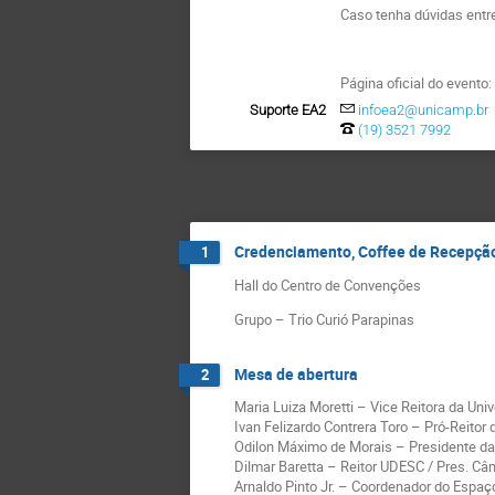
Caso tenha dúvidas entr
Página oficial do evento
Suporte EA2
infoea2@unicamp.br
(19) 3521 7992
Credenciamento, Coffee de Recepção
1
Hall do Centro de Convenções
Grupo – Trio Curió Parapinas
Mesa de abertura
2
Maria Luiza Moretti – Vice Reitora da Un
Ivan Felizardo Contrera Toro – Pró-Reito
Odilon Máximo de Morais – Presidente da 
Dilmar Baretta – Reitor UDESC / Pres. C
Arnaldo Pinto Jr. – Coordenador do Espa