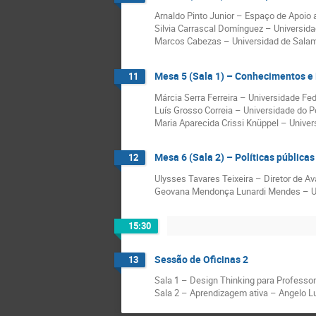
Arnaldo Pinto Junior – Espaço de Apoio
Silvia Carrascal Domínguez – Universi
Marcos Cabezas – Universidad de Sala
Mesa 5 (Sala 1) – Conhecimentos e 
11
Márcia Serra Ferreira – Universidade Fed
Luís Grosso Correia – Universidade do P
Maria Aparecida Crissi Knüppel – Univer
Mesa 6 (Sala 2) – Políticas pública
12
Ulysses Tavares Teixeira – Diretor de A
Geovana Mendonça Lunardi Mendes – Uni
15:30
Sessão de Oficinas 2
13
Sala 1 – Design Thinking para Professor
Sala 2 – Aprendizagem ativa – Angelo Lu