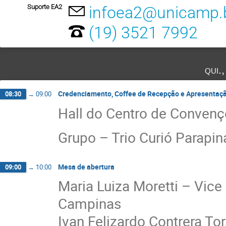
Suporte EA2
infoea2@unicamp.
(19) 3521 7992
qui.
Credenciamento, Coffee de Recepção e Apresentaçã
08:30
→
09:00
Hall do Centro de Conven
Grupo – Trio Curió Parapin
Mesa de abertura
09:00
→
10:00
Maria Luiza Moretti – Vice
Campinas
Ivan Felizardo Contrera To