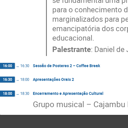
se fundamental uma prá
para o conhecimento d
marginalizados para p
emancipatória dos cor
educacional.
Palestrante
:
Daniel de
Sessão de Posteres 2 – Coffee Break
16:00
→
16:30
Apresentações Orais 2
16:30
→
18:00
Encerramento e Apresentação Cultural
18:00
→
18:30
Grupo musical – Cajambu