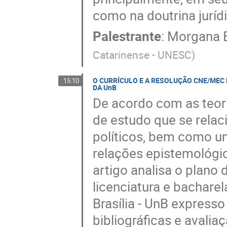
como na doutrina jurídi
Palestrante
:
Morgana 
Catarinense - UNESC
)
O CURRÍCULO E A RESOLUÇÃO CNE/MEC 
15:10
DA UnB
De acordo com as teor
de estudo que se relac
políticos, bem como u
relações epistemológic
artigo analisa o plano
licenciatura e bachare
Brasília - UnB expresso
bibliográficas e avalia