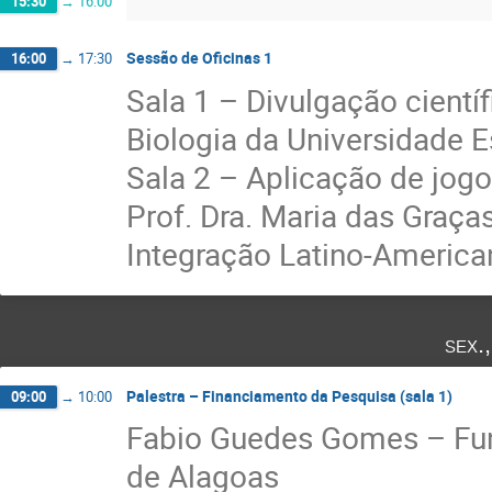
15:30
→
16:00
Sessão de Oficinas 1
16:00
→
17:30
Sala 1 – Divulgação cientí
Biologia da Universidade 
Sala 2 – Aplicação de jog
Prof. Dra. Maria das Graça
Integração Latino-America
sex.
Palestra – Financiamento da Pesquisa (sala 1)
09:00
→
10:00
Fabio Guedes Gomes – Fu
de Alagoas