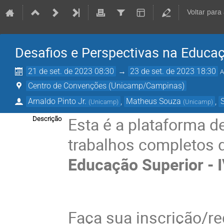
Voltar para
Desafios e Perspectivas na Educaçã
21 de set. de 2023 08:30
→
23 de set. de 2023 18:30
A
Centro de Convenções (Unicamp/Campinas)
Arnaldo Pinto Jr.
,
Matheus Souza
,
(
Unicamp
)
(
Unicamp
)
Esta é a plataforma d
Descrição
trabalhos completos 
Educação Superior - I
Faça sua inscrição/reg