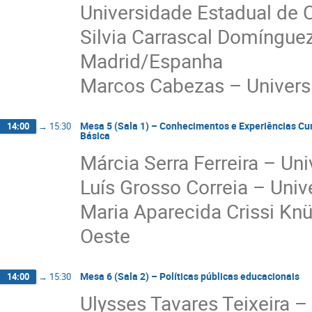
Universidade Estadual de
Silvia Carrascal Domíngue
Madrid/Espanha
Marcos Cabezas – Univer
Mesa 5 (Sala 1) – Conhecimentos e Experiências Cur
14:00
→
15:30
Básica
Márcia Serra Ferreira – Un
Luís Grosso Correia – Uni
Maria Aparecida Crissi Kn
Oeste
Mesa 6 (Sala 2) – Políticas públicas educacionais
14:00
→
15:30
Ulysses Tavares Teixeira –