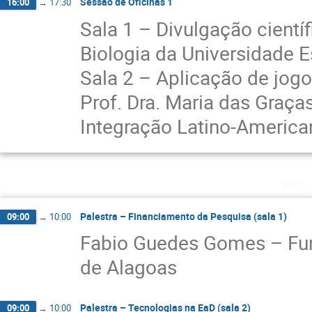
Sessão de Oficinas 1
16:00
→
17:30
Sala 1 – Divulgação cientí
Biologia da Universidade 
Sala 2 – Aplicação de jog
Prof. Dra. Maria das Graça
Integração Latino-America
sex.
Palestra – Financiamento da Pesquisa (sala 1)
09:00
→
10:00
Fabio Guedes Gomes – Fu
de Alagoas
Palestra – Tecnologias na EaD (sala 2)
09:00
→
10:00