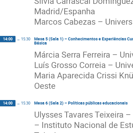
Silvia Carrascal Domíngue
Madrid/Espanha
Marcos Cabezas – Univer
Mesa 5 (Sala 1) – Conhecimentos e Experiências Cur
14:00
→
15:30
Básica
Márcia Serra Ferreira – Un
Luís Grosso Correia – Uni
Maria Aparecida Crissi Kn
Oeste
Mesa 6 (Sala 2) – Políticas públicas educacionais
14:00
→
15:30
Ulysses Tavares Teixeira –
– Instituto Nacional de Es