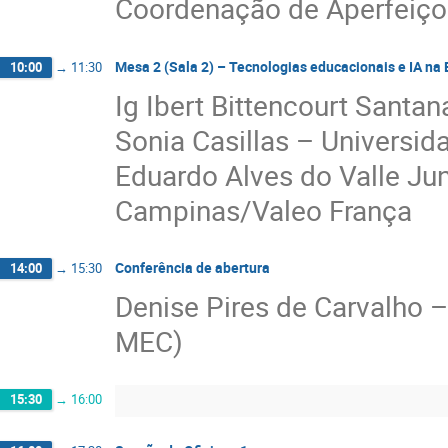
Coordenação de Aperfeiço
Mesa 2 (Sala 2) – Tecnologias educacionais e IA na
10:00
→
11:30
Ig Ibert Bittencourt Santa
Sonia Casillas – Univers
Eduardo Alves do Valle Jun
Campinas/Valeo França
Conferência de abertura
14:00
→
15:30
Denise Pires de Carvalho 
MEC)
15:30
→
16:00