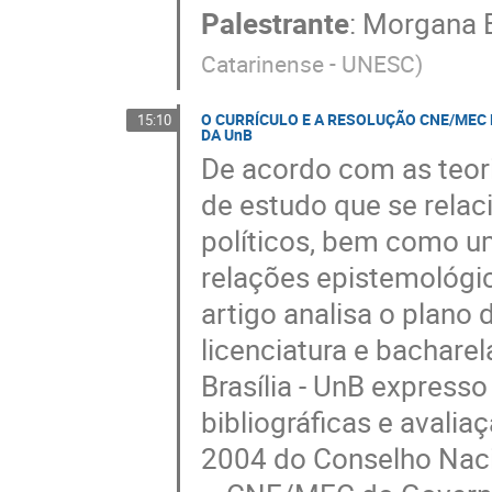
Palestrante
:
Morgana 
Catarinense - UNESC
)
O CURRÍCULO E A RESOLUÇÃO CNE/MEC 
15:10
DA UnB
De acordo com as teor
de estudo que se relac
políticos, bem como u
relações epistemológic
artigo analisa o plano
licenciatura e bachare
Brasília - UnB expresso
bibliográficas e avalia
2004 do Conselho Naci