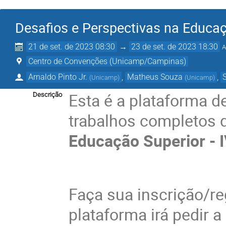
Desafios e Perspectivas na Educaçã
21 de set. de 2023 08:30
→
23 de set. de 2023 18:30
A
Centro de Convenções (Unicamp/Campinas)
Arnaldo Pinto Jr.
,
Matheus Souza
,
(
Unicamp
)
(
Unicamp
)
Esta é a plataforma d
Descrição
trabalhos completos 
Educação Superior - I
Faça sua inscrição/reg
plataforma irá pedir 