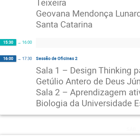
Teixeira
Geovana Mendonça Lunardi
Santa Catarina
15:30
→
16:00
Sessão de Oficinas 2
16:00
→
17:30
Sala 1 – Design Thinking 
Getúlio Antero de Deus Jún
Sala 2 – Aprendizagem ativ
Biologia da Universidade 
sáb.