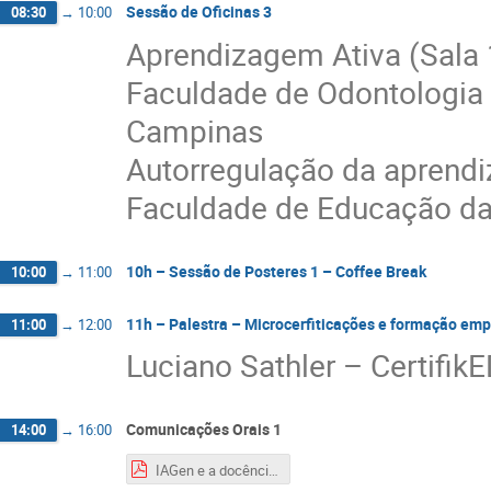
Sessão de Oficinas 3
08:30
→
10:00
Aprendizagem Ativa (Sala 
Faculdade de Odontologia 
Campinas
Autorregulação da aprendi
Faculdade de Educação da
10h – Sessão de Posteres 1 – Coffee Break
10:00
→
11:00
11h – Palestra – Microcerfiticações e formação em
11:00
→
12:00
Luciano Sathler – Certifik
Comunicações Orais 1
14:00
→
16:00
IAGen e a docência.pdf