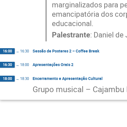
marginalizados para p
emancipatória dos cor
educacional.
Palestrante
:
Daniel de
Sessão de Posteres 2 – Coffee Break
16:00
→
16:30
Apresentações Orais 2
16:30
→
18:00
Encerramento e Apresentação Cultural
18:00
→
18:30
Grupo musical – Cajambu