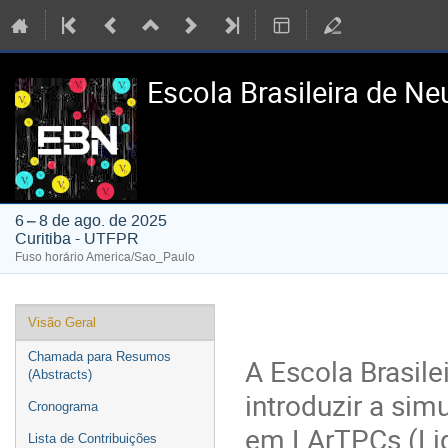
Escola Brasileira de Ne
6 – 8 de ago. de 2025
Curitiba - UTFPR
Fuso horário America/Sao_Paulo
Event
Visão Geral
menu
Chamada para Resumos
A Escola Brasil
(Abstracts)
introduzir a sim
Cronograma
em LArTPCs (Li
Lista de Contribuições