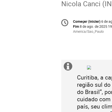
Nicola Canci (I
Conference
Começar (Iniciar)
6 de a
Data/hora
information
Fim
8 de ago. de 2025 19
All
America/Sao_Paulo
times
are
in
America/Sao_Paulo
Informação
extra
Curitiba, a c
região sul do
do Brasil”, p
cuidado com a
país, seu cli