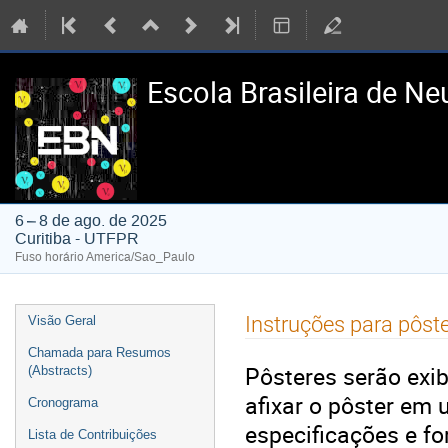
Escola Brasileira de Ne
6 – 8 de ago. de 2025
Curitiba - UTFPR
Fuso horário America/Sao_Paulo
Event
Instruções para pôst
Visão Geral
menu
Chamada para Resumos
Pôsteres serão exi
(Abstracts)
afixar o pôster em
Cronograma
especificações e f
Lista de Contribuições