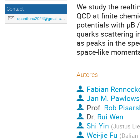
We study the realt
Contact
QCD at finite chemi
quantfunc2024@gmail.com
potentials with µB 
quarks scattering i
as peaks in the spe
space-like moment
Autores
Fabian Rennecke
Jan M. Pawlows
Prof.
Rob Pisars
Dr.
Rui Wen
Shi Yin
(
Justus Lie
Wei-jie Fu
(
Dalian