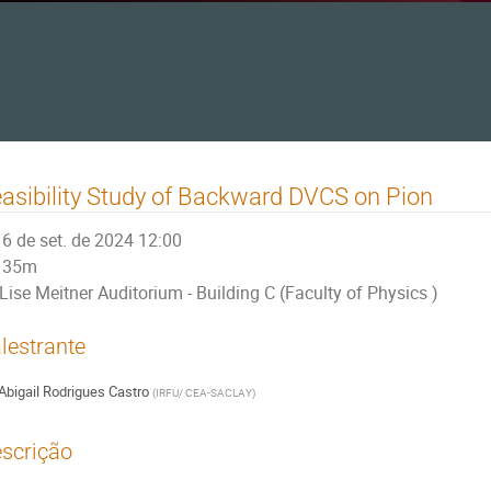
asibility Study of Backward DVCS on Pion
6 de set. de 2024 12:00
35m
Lise Meitner Auditorium - Building C (Faculty of Physics )
lestrante
Abigail Rodrigues Castro
(
IRFU/ CEA-SACLAY
)
scrição