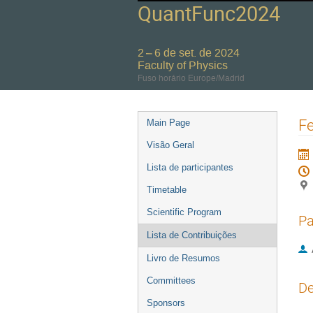
QuantFunc2024
2 – 6 de set. de 2024
Faculty of Physics
Fuso horário Europe/Madrid
Event
Fe
Main Page
menu
Visão Geral
Lista de participantes
Timetable
Scientific Program
Pa
Lista de Contribuições
Livro de Resumos
Committees
De
Sponsors