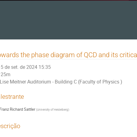
wards the phase diagram of QCD and its critica
5 de set. de 2024 15:35
25m
Lise Meitner Auditorium - Building C (Faculty of Physics )
lestrante
Franz Richard Sattler
(
University of Heidelberg
)
scrição