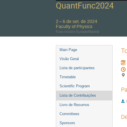
QuantFunc2024
2 – 6 de set. de 2024
Faculty of Physics
Fuso horário Europe/Madrid
Event
To
Main Page
menu
Visão Geral
Lista de participantes
Timetable
Scientific Program
Pa
Lista de Contribuições
Livro de Resumos
Committees
De
Sponsors