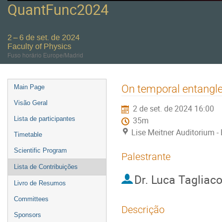
QuantFunc2024
2 – 6 de set. de 2024
Faculty of Physics
Fuso horário Europe/Madrid
Event
On temporal entangle
Main Page
menu
Visão Geral
2 de set. de 2024 16:00
Lista de participantes
35m
Lise Meitner Auditorium - 
Timetable
Scientific Program
Palestrante
Lista de Contribuições
Dr.
Luca Tagliac
Livro de Resumos
Committees
Descrição
Sponsors