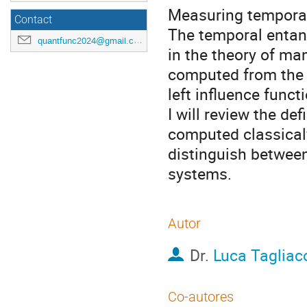
Measuring temporal
Contact
The temporal entan
quantfunc2024@gmail.com
in the theory of ma
computed from the o
left influence funct
I will review the d
computed classicaly
distinguish between
systems.
Autor
Dr.
Luca Tagliac
Co-autores