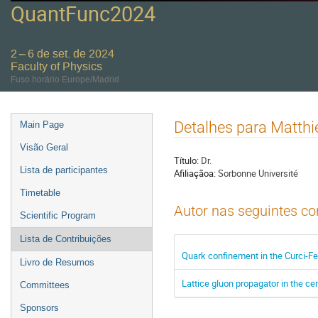
QuantFunc2024
2 – 6 de set. de 2024
Faculty of Physics
Fuso horário Europe/Madrid
Event
Detalhes para Matthie
Main Page
menu
Visão Geral
Título:
Dr.
Lista de participantes
Afiliaçãoa:
Sorbonne Université
Timetable
Autor nas seguintes co
Scientific Program
Lista de Contribuições
Quark confinement in the Curci-Fe
Livro de Resumos
Lattice gluon propagator in the 
Committees
Sponsors