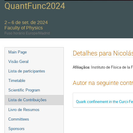
QuantFunc2024
2 – 6 de set. de 2024
Faculty of Physics
Fuso horário Europe/Madrid
Event
Detalhes para Nicolá
Main Page
menu
Visão Geral
Afiliaçãoa:
Instituto de Física de la
Lista de participantes
Timetable
Autor na seguinte cont
Scientific Program
Lista de Contribuições
Quark confinement in the Curci-Fe
Livro de Resumos
Committees
Sponsors