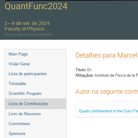
QuantFunc2024
2 – 6 de set. de 2024
Faculty of Physics
Fuso horário Europe/Madrid
Event
Detalhes para Marcel
Main Page
menu
Visão Geral
Título:
Dr.
Lista de participantes
Afiliaçãoa:
Instituto de Física de la
Timetable
Autor na seguinte cont
Scientific Program
Lista de Contribuições
Quark confinement in the Curci-Fe
Livro de Resumos
Committees
Sponsors