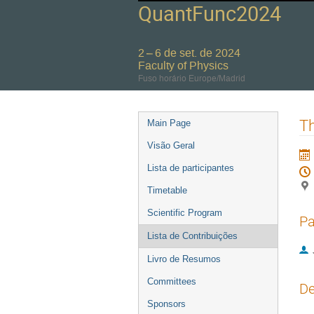
QuantFunc2024
2 – 6 de set. de 2024
Faculty of Physics
Fuso horário Europe/Madrid
Event
Th
Main Page
menu
Visão Geral
Lista de participantes
Timetable
Scientific Program
Pa
Lista de Contribuições
Livro de Resumos
Committees
De
Sponsors