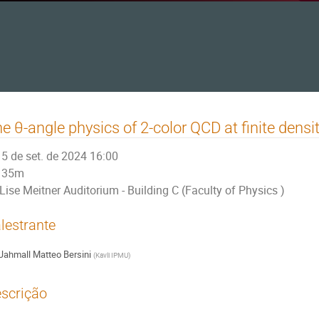
e θ-angle physics of 2-color QCD at finite densi
5 de set. de 2024 16:00
35m
Lise Meitner Auditorium - Building C (Faculty of Physics )
lestrante
Jahmall Matteo Bersini
(
Kavli IPMU
)
scrição