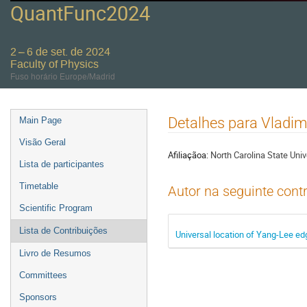
QuantFunc2024
2 – 6 de set. de 2024
Faculty of Physics
Fuso horário Europe/Madrid
Event
Detalhes para Vladim
Main Page
menu
Visão Geral
Afiliaçãoa:
North Carolina State Univ
Lista de participantes
Timetable
Autor na seguinte cont
Scientific Program
Lista de Contribuições
Universal location of Yang-Lee ed
Livro de Resumos
Committees
Sponsors