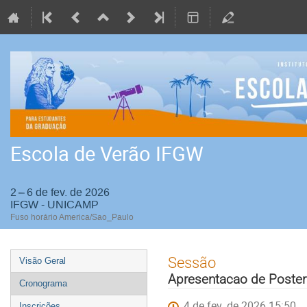
Escola de Verão IFGW
2 – 6 de fev. de 2026
IFGW - UNICAMP
Fuso horário America/Sao_Paulo
Event
Sessão
Visão Geral
menu
Apresentacao de Poster
Cronograma
4 de fev. de 2026 15:50
Inscrições