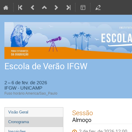
Escola de Verão IFGW
2 – 6 de fev. de 2026
IFGW - UNICAMP
Fuso horário America/Sao_Paulo
Event
Sessão
Visão Geral
menu
Almoço
Cronograma
2 de fev. de 2026 12:00
Inscrições