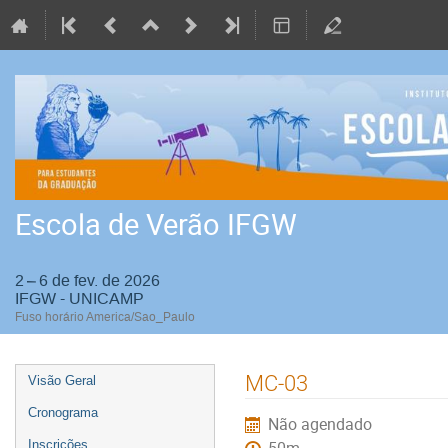
Escola de Verão IFGW
2 – 6 de fev. de 2026
IFGW - UNICAMP
Fuso horário America/Sao_Paulo
Event
MC-03
Visão Geral
menu
Cronograma
Não agendado
Inscrições