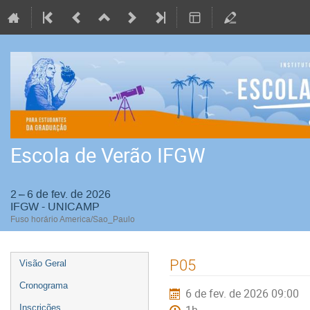
Escola de Verão IFGW
2 – 6 de fev. de 2026
IFGW - UNICAMP
Fuso horário America/Sao_Paulo
Event
P05
Visão Geral
menu
Cronograma
6 de fev. de 2026 09:00
Inscrições