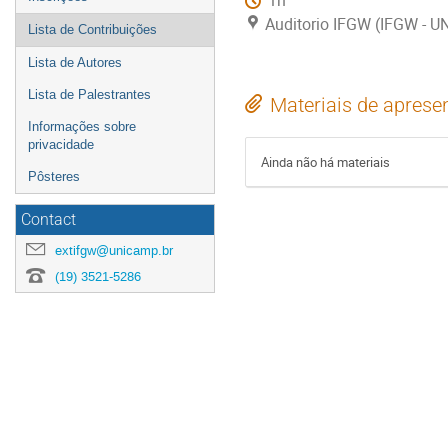
1h
Auditorio IFGW (IFGW - 
Lista de Contribuições
Lista de Autores
Lista de Palestrantes
Materiais de aprese
Informações sobre
privacidade
Ainda não há materiais
Pôsteres
Contact
extifgw@unicamp.br
(19) 3521-5286