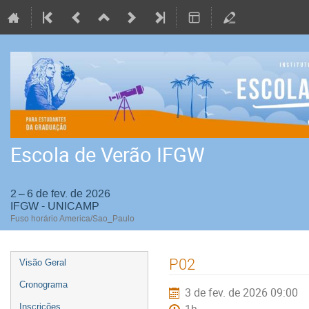
Escola de Verão IFGW
2 – 6 de fev. de 2026
IFGW - UNICAMP
Fuso horário America/Sao_Paulo
Event
P02
Visão Geral
menu
Cronograma
3 de fev. de 2026 09:00
Inscrições