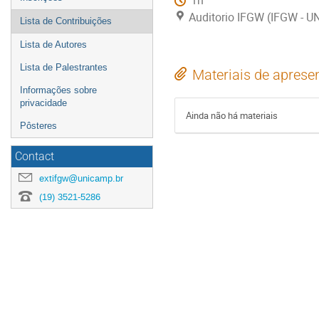
1h
Auditorio IFGW (IFGW - 
Lista de Contribuições
Lista de Autores
Lista de Palestrantes
Materiais de aprese
Informações sobre
privacidade
Ainda não há materiais
Pôsteres
Contact
extifgw@unicamp.br
(19) 3521-5286