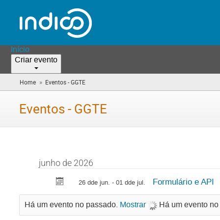
Início
Criar evento
»
Home
Eventos - GGTE
(you
are
here)
Eventos - GGTE
junho de 2026
Formulário e API
26 dde jun. - 01 dde jul.
Há um evento no passado.
Mostrar
Há um evento no