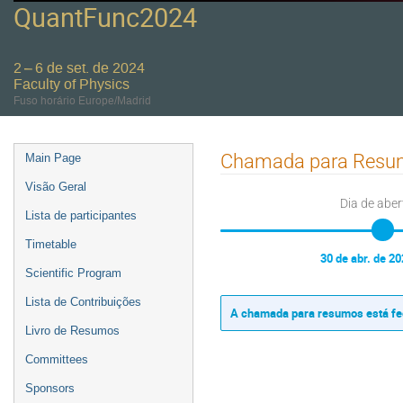
QuantFunc2024
2 – 6 de set. de 2024
Faculty of Physics
Fuso horário Europe/Madrid
Event
Chamada para Resum
Main Page
menu
Visão Geral
Dia de aber
Lista de participantes
Timetable
30 de abr. de 2
Scientific Program
Lista de Contribuições
A chamada para resumos está fe
Livro de Resumos
Committees
Sponsors