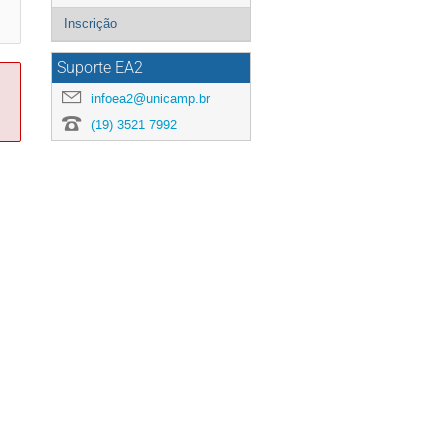
Inscrição
Suporte EA2
infoea2@unicamp.br
(19) 3521 7992