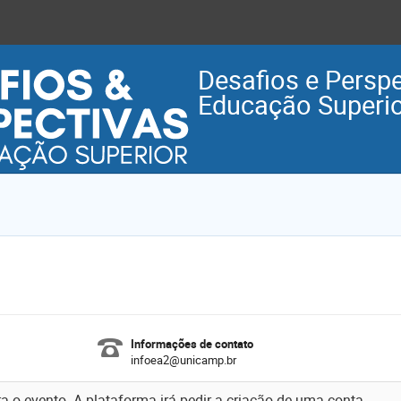
Desafios e Perspe
Educação Superior
Informações de contato
infoea2@unicamp.br
ra o evento. A plataforma irá pedir a criação de uma conta