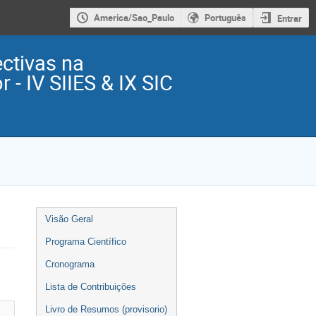
America/Sao_Paulo
Português
Entrar
ctivas na
 - IV SIIES & IX SIC
Event
Visão Geral
menu
Programa Científico
Cronograma
Lista de Contribuições
Livro de Resumos (provisorio)